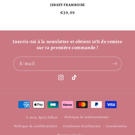
JERSEY FRAMBOISE
Prix
€39,99
habituel
Inscris-toi à la newsletter et obtient 10% de remise
sur ta première commande !
E-mail
Instagram
TikTok
Moyens
de
paiement
Politique de remboursement
© 2026,
Spicy Effect
Politique de confidentialité
Conditions d’utilisation
Coordonnées