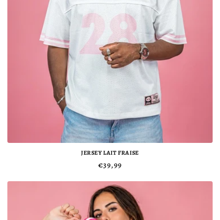
JERSEY LAIT FRAISE
Prix
€39,99
habituel