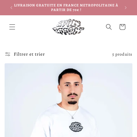
et
LIVRAISON GRATUITE EN FRANCE METROPOLITAINE À
passer
PARTIR DE 70€ !
au
contenu
Panier
Filtrer et trier
5 produits