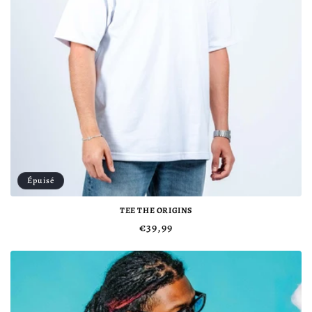
Épuisé
TEE THE ORIGINS
Prix
€39,99
habituel